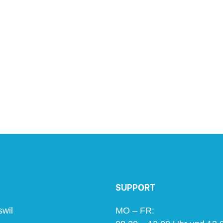
SUPPORT
swil
MO – FR: