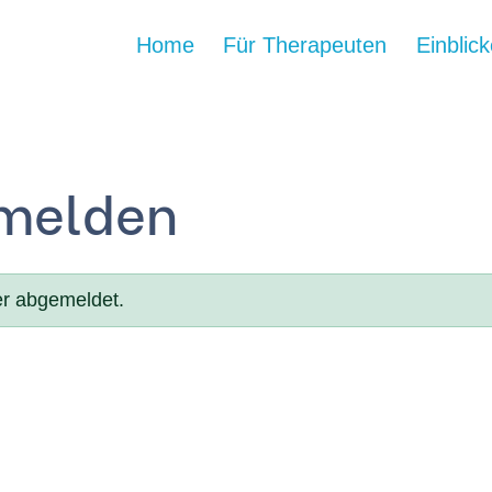
Home
Für Therapeuten
Einblic
bmelden
er abgemeldet.